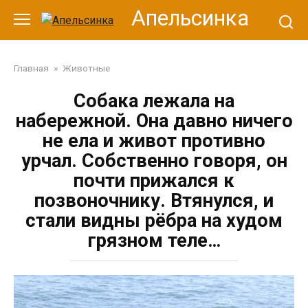
Перейти
Апельсинка
к
контенту
Главная
»
Животные
Собака лежала на
набережной. Она давно ничего
не ела и живот противно
урчал. Собственно говоря, он
почти прижался к
позвоночнику. Втянулся, и
стали видны рёбра на худом
грязном теле…