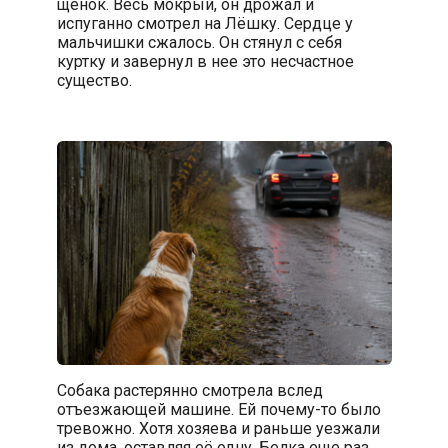
щенок. Весь мокрый, он дрожал и
испуганно смотрел на Лёшку. Сердце у
мальчишки сжалось. Он стянул с себя
куртку и завернул в нее это несчастное
существо.
Собака растерянно смотрела вслед
отъезжающей машине. Ей почему-то было
тревожно. Хотя хозяева и раньше уезжали
из дома, оставляя её одну. Белка еще раз