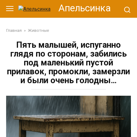
Перейти
Апельсинка
к
контенту
Главная
»
Животные
Пять малышей, испуганно
глядя по сторонам, забились
под маленький пустой
прилавок, промокли, замерзли
и были очень голодны…