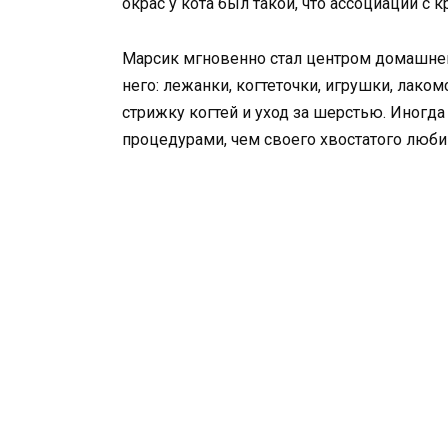
окрас у кота был такой, что ассоциации с 
Марсик мгновенно стал центром домашней
него: лежанки, когтеточки, игрушки, лако
стрижку когтей и уход за шерстью. Иногда
процедурами, чем своего хвостатого люби