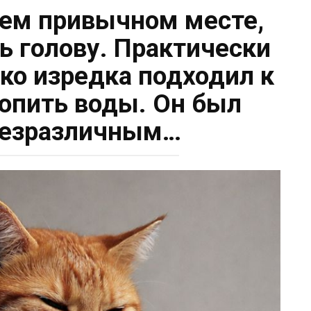
оем привычном месте,
ть голову. Практически
ько изредка подходил к
попить воды. Он был
безразличным…