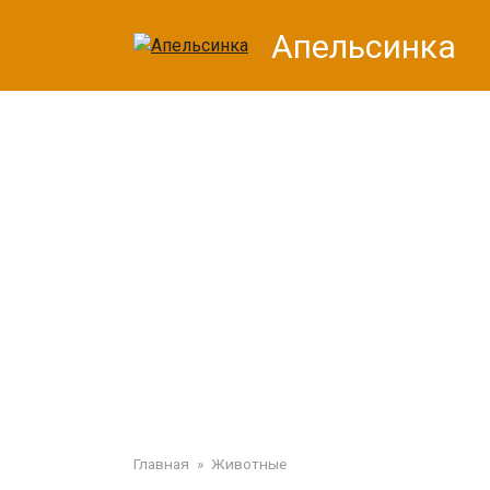
Перейти
Апельсинка
к
контенту
Главная
»
Животные