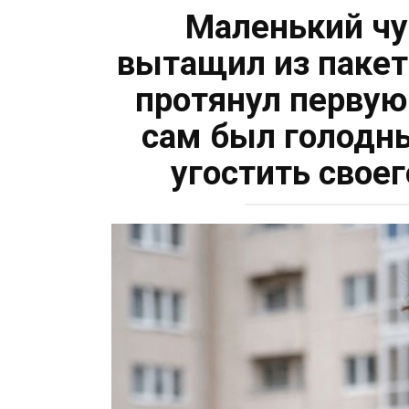
Маленький ч
вытащил из пакет
протянул первую
сам был голодны
угостить свое