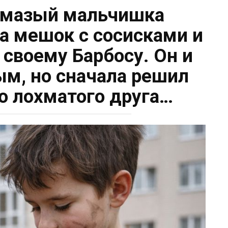
умазый мальчишка
а мешок с сосисками и
 своему Барбосу. Он и
м, но сначала решил
го лохматого друга…