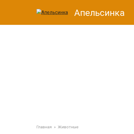
Перейти
Апельсинка
к
контенту
Главная
»
Животные