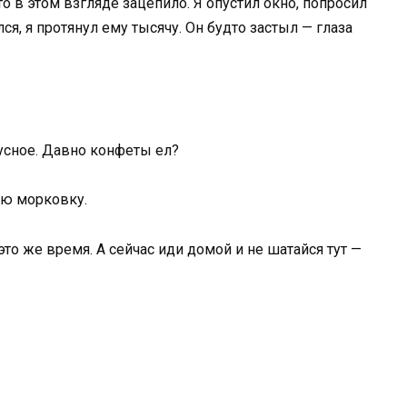
 в этом взгляде зацепило. Я опустил окно, попросил
ся, я протянул ему тысячу. Он будто застыл — глаза
кусное. Давно конфеты ел?
лю морковку.
это же время. А сейчас иди домой и не шатайся тут —