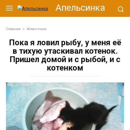
Перейти
Апельсинка
к
контенту
Главная
»
Животные
Пока я ловил рыбу, у меня её
в тихую утаскивал котенок.
Пришел домой и с рыбой, и с
котенком