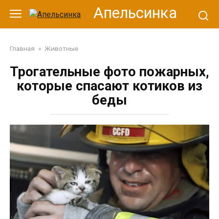
Перейти
Апельсинка
к
контенту
Главная
»
Животные
Трогательные фото пожарных,
которые спасают котиков из
беды