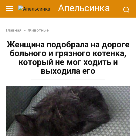
Перейти
Апельсинка
к
контенту
Главная
»
Животные
Женщина подобрала на дороге
больного и грязного котенка,
который не мог ходить и
выходила его