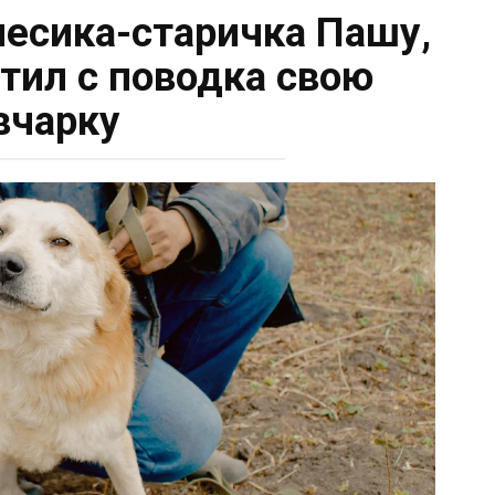
песика-старичка Пашу,
тил с поводка свою
вчарку