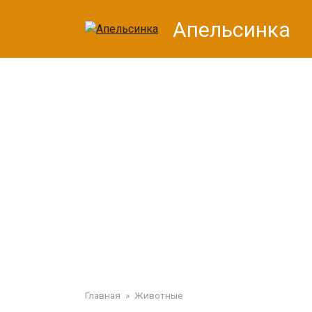
Перейти
Апельсинка
к
контенту
Главная
»
Животные