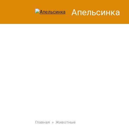
Перейти
Апельсинка
к
контенту
Главная
»
Животные