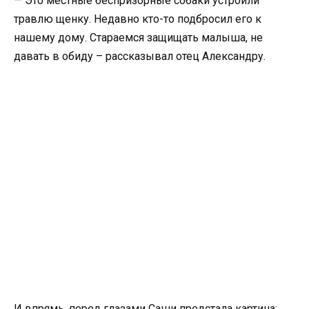
— Это местные беспризорные собаки устроили
травлю щенку. Недавно кто-то подбросил его к
нашему дому. Стараемся защищать малыша, не
давать в обиду – рассказывал отец Александру.
И впрямь, перед глазами Саши предстала картина: