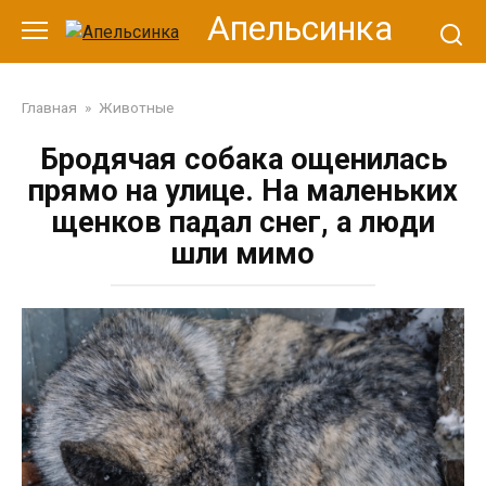
Перейти
Апельсинка
к
контенту
Главная
»
Животные
Бродячая собака ощенилась
прямо на улице. На маленьких
щенков падал снег, а люди
шли мимо