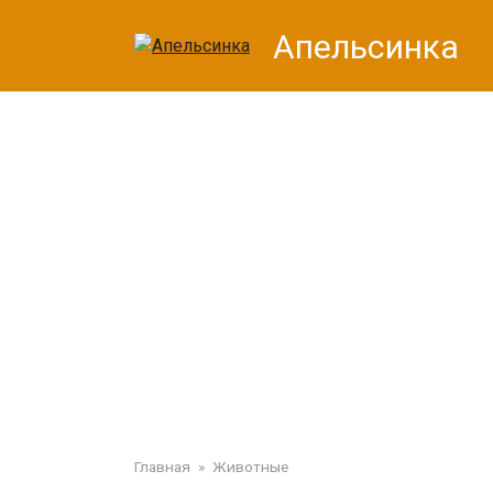
Перейти
Апельсинка
к
контенту
Главная
»
Животные