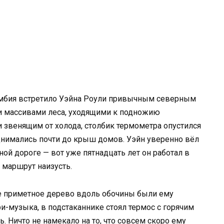
умбия встретило Уэйна Роули привычным северным
 массивами леса, уходящими к подножию
 звенящим от холода, столбик термометра опустился
днимались почти до крыш домов. Уэйн уверенно вёл
ой дороге — вот уже пятнадцать лет он работал в
 маршрут наизусть.
е приметное дерево вдоль обочины были ему
и-музыка, в подстаканнике стоял термос с горячим
 Ничто не намекало на то, что совсем скоро ему