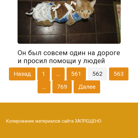
Он был совсем один на дороге
и просил помощи у людей
Навигация
Назад
1
…
561
562
563
по
записям
…
769
Далее
Копирование материалов сайта ЗАПРЕЩЕНО