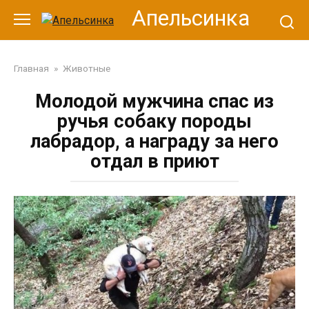
Перейти
Апельсинка
к
контенту
Главная
»
Животные
Молодой мужчина спас из
ручья собаку породы
лабрадор, а награду за него
отдал в приют