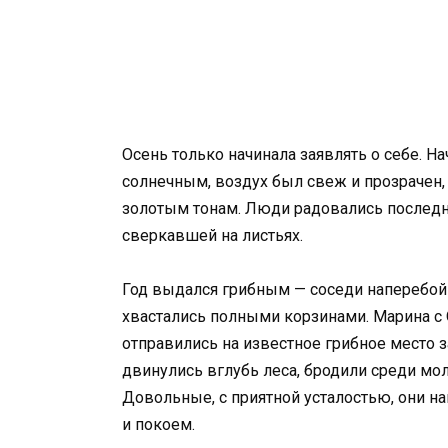
Осень только начинала заявлять о себе. Н
солнечным, воздух был свеж и прозрачен,
золотым тонам. Люди радовались последн
сверкавшей на листьях.
Год выдался грибным — соседи наперебой 
хвастались полными корзинами. Марина с 
отправились на известное грибное место з
двинулись вглубь леса, бродили среди мол
Довольные, с приятной усталостью, они н
и покоем.