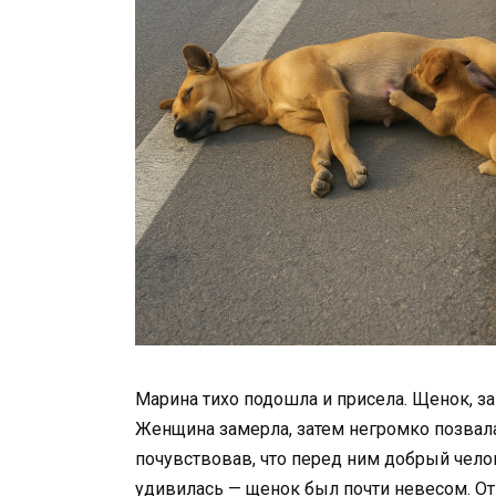
Марина тихо подошла и присела. Щенок, за
Женщина замерла, затем негромко позвала 
почувствовав, что перед ним добрый челов
удивилась — щенок был почти невесом. О