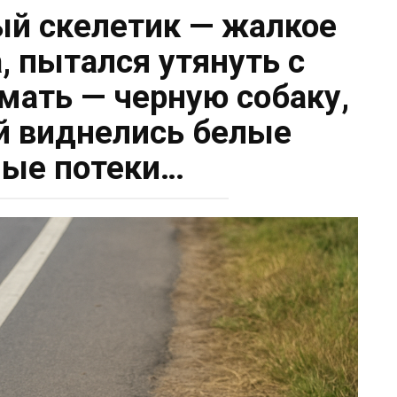
й скелетик — жалкое
, пытался утянуть с
ать — черную собаку,
ой виднелись белые
ые потеки…