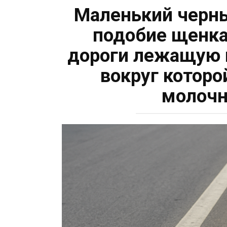
Маленький черны
подобие щенка
дороги лежащую м
вокруг котор
молочн