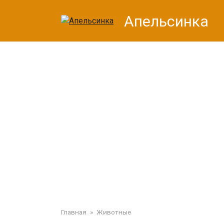
Перейти
Апельсинка
к
контенту
Главная
»
Животные