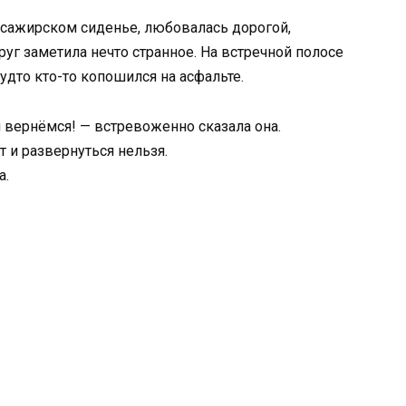
ссажирском сиденье, любовалась дорогой,
руг заметила нечто странное. На встречной полосе
дто кто-то копошился на асфальте.
й вернёмся! — встревоженно сказала она.
т и развернуться нельзя.
а.