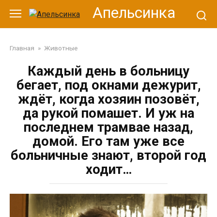
Перейти
Апельсинка
к
контенту
Главная
»
Животные
Каждый день в больницу
бегает, под окнами дежурит,
ждёт, когда хозяин позовёт,
да рукой помашет. И уж на
последнем трамвае назад,
домой. Его там уже все
больничные знают, второй год
ходит…