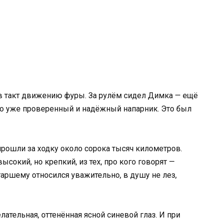
 в такт движению фуры. За рулём сидел Димка — ещё
но уже проверенный и надёжный напарник. Это был
прошли за ходку около сорока тысяч километров.
сокий, но крепкий, из тех, про кого говорят —
таршему относился уважительно, в душу не лез,
лательная, оттенённая ясной синевой глаз. И при