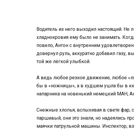
Водитель из него выходил настоящий. Не ли
хладнокровия ему было не занимать. Когд
повело, Антон с внутренним удовлетворени
довернул руль, аккуратно добавил газу, 
той же лёгкой улыбкой.
А ведь любое резкое движение, любое «л
бы в «ножницы», а в худшем ушла бы в к
напарника на новенький немецкий МАН, Ан
Снежные хлопья, вспыхивая в свете фар, с
паршивый, они это знали, но надеялись п
маячки патрульной машины. Инспектор, вз