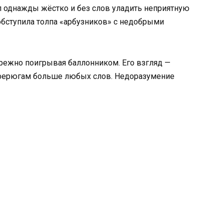
л однажды жёстко и без слов уладить неприятную
а обступила толпа «арбузников» с недобрыми
режно поигрывая баллонником. Его взгляд —
ферюгам больше любых слов. Недоразумение