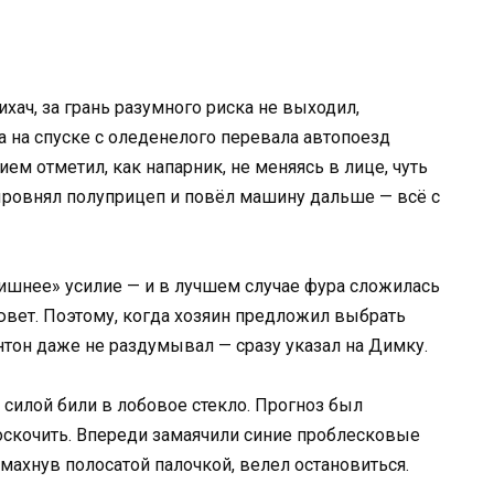
хач, за грань разумного риска не выходил,
а на спуске с оледенелого перевала автопоезд
ем отметил, как напарник, не меняясь в лице, чуть
выровнял полуприцеп и повёл машину дальше — всё с
ишнее» усилие — и в лучшем случае фура сложилась
ювет. Поэтому, когда хозяин предложил выбрать
тон даже не раздумывал — сразу указал на Димку.
 силой били в лобовое стекло. Прогноз был
роскочить. Впереди замаячили синие проблесковые
махнув полосатой палочкой, велел остановиться.