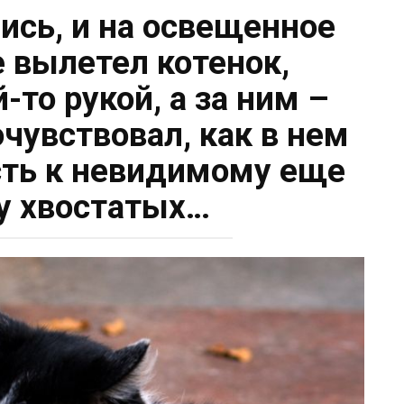
ись, и на освещенное
 вылетел котенок,
то рукой, а за ним –
очувствовал, как в нем
сть к невидимому еще
у хвостатых…