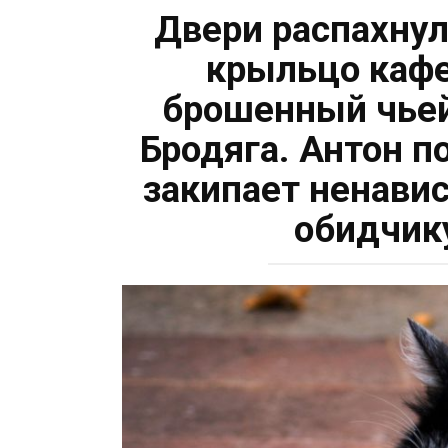
Двери распахнул
крыльцо кафе
брошенный чьей-
Бродяга. Антон п
закипает ненави
обидчик