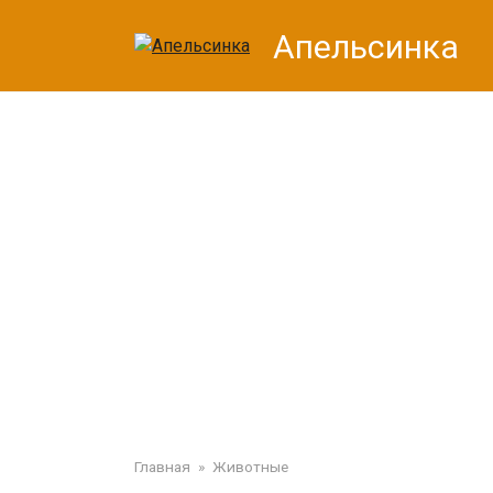
Перейти
Апельсинка
к
контенту
Главная
»
Животные