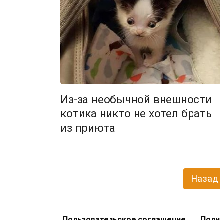
Из-за необычной внешности
котика никто не хотел брать
из приюта
Навигация
Назад
по
записям
Пользовательское соглашение
Поли