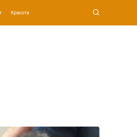
т
Красота