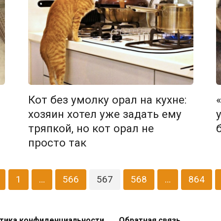
Кот без умолку орал на кухне:
хозяин хотел уже задать ему
тряпкой, но кот орал не
просто так
1
…
566
567
568
…
864
тика конфиденциальности
Обратная связь